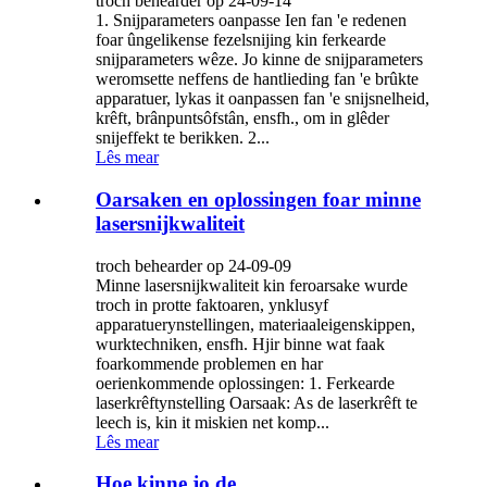
troch behearder op 24-09-14
1. Snijparameters oanpasse Ien fan 'e redenen
foar ûngelikense fezelsnijing kin ferkearde
snijparameters wêze. Jo kinne de snijparameters
weromsette neffens de hantlieding fan 'e brûkte
apparatuer, lykas it oanpassen fan 'e snijsnelheid,
krêft, brânpuntsôfstân, ensfh., om in glêder
snijeffekt te berikken. 2...
Lês mear
Oarsaken en oplossingen foar minne
lasersnijkwaliteit
troch behearder op 24-09-09
Minne lasersnijkwaliteit kin feroarsake wurde
troch in protte faktoaren, ynklusyf
apparatuerynstellingen, materiaaleigenskippen,
wurktechniken, ensfh. Hjir binne wat faak
foarkommende problemen en har
oerienkommende oplossingen: 1. Ferkearde
laserkrêftynstelling Oarsaak: As de laserkrêft te
leech is, kin it miskien net komp...
Lês mear
Hoe kinne jo de