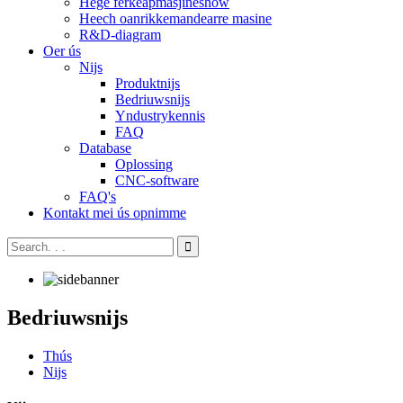
Hege ferkeapmasjineshow
Heech oanrikkemandearre masine
R&D-diagram
Oer ús
Nijs
Produktnijs
Bedriuwsnijs
Yndustrykennis
FAQ
Database
Oplossing
CNC-software
FAQ's
Kontakt mei ús opnimme
Bedriuwsnijs
Thús
Nijs