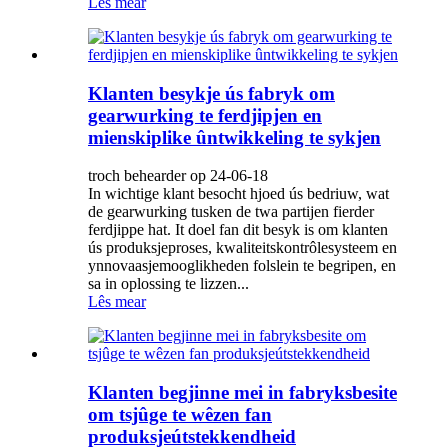
Lês mear
Klanten besykje ús fabryk om
gearwurking te ferdjipjen en
mienskiplike ûntwikkeling te sykjen
troch behearder op 24-06-18
In wichtige klant besocht hjoed ús bedriuw, wat
de gearwurking tusken de twa partijen fierder
ferdjippe hat. It doel fan dit besyk is om klanten
ús produksjeproses, kwaliteitskontrôlesysteem en
ynnovaasjemooglikheden folslein te begripen, en
sa in oplossing te lizzen...
Lês mear
Klanten begjinne mei in fabryksbesite
om tsjûge te wêzen fan
produksjeútstekkendheid