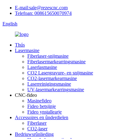
E-mail:sale@rezescnc.com
Telefoan: 008615650070974
English
Thús
Lasermasine
Fiberlaser-snijmasine
Fiberlasermarkearringsmasine
Laserlasmasine
CO2 Lasergravure- en snijmasine
CO2-lasermarkearmasine
Laserreinigingsmasine
UV-lasermarkearringsmasine
CNC-fideo
Masinefideo
Fideo betsjinje
Fideo ynstallearje
Accessoires en ûnderdielen
Fiberlaser
CO2-laser
Bedriuwsrûnlieding