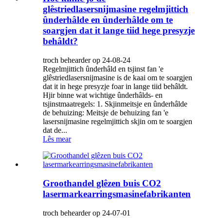
glêstriedlasersnijmasine regelmjittich
ûnderhâlde en ûnderhâlde om te
soargjen dat it lange tiid hege presyzje
behâldt?
troch behearder op 24-08-24
Regelmjittich ûnderhâld en tsjinst fan 'e
glêstriedlasersnijmasine is de kaai om te soargjen
dat it in hege presyzje foar in lange tiid behâldt.
Hjir binne wat wichtige ûnderhâlds- en
tsjinstmaatregels: 1. Skjinmeitsje en ûnderhâlde
de behuizing: Meitsje de behuizing fan 'e
lasersnijmasine regelmjittich skjin om te soargjen
dat de...
Lês mear
Groothandel glêzen buis CO2
lasermarkearringsmasinefabrikanten
troch behearder op 24-07-01