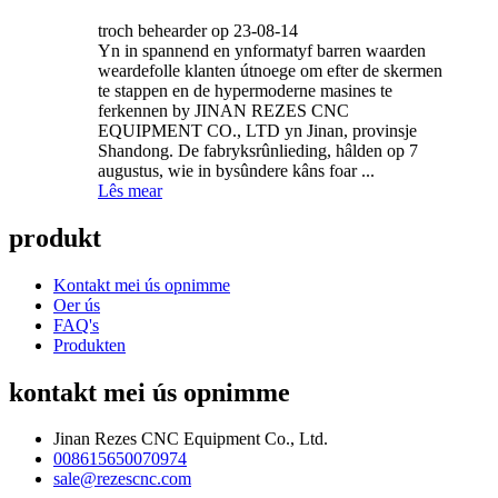
troch behearder op 23-08-14
Yn in spannend en ynformatyf barren waarden
weardefolle klanten útnoege om efter de skermen
te stappen en de hypermoderne masines te
ferkennen by JINAN REZES CNC
EQUIPMENT CO., LTD yn Jinan, provinsje
Shandong. De fabryksrûnlieding, hâlden op 7
augustus, wie in bysûndere kâns foar ...
Lês mear
produkt
Kontakt mei ús opnimme
Oer ús
FAQ's
Produkten
kontakt mei ús opnimme
Jinan Rezes CNC Equipment Co., Ltd.
008615650070974
sale@rezescnc.com