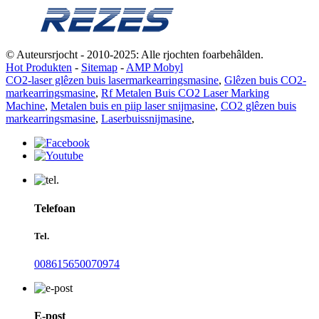
© Auteursrjocht - 2010-2025: Alle rjochten foarbehâlden.
Hot Produkten
-
Sitemap
-
AMP Mobyl
CO2-laser glêzen buis lasermarkearringsmasine
,
Glêzen buis CO2-
markearringsmasine
,
Rf Metalen Buis CO2 Laser Marking
Machine
,
Metalen buis en piip laser snijmasine
,
CO2 glêzen buis
markearringsmasine
,
Laserbuissnijmasine
,
Telefoan
Tel.
008615650070974
E-post