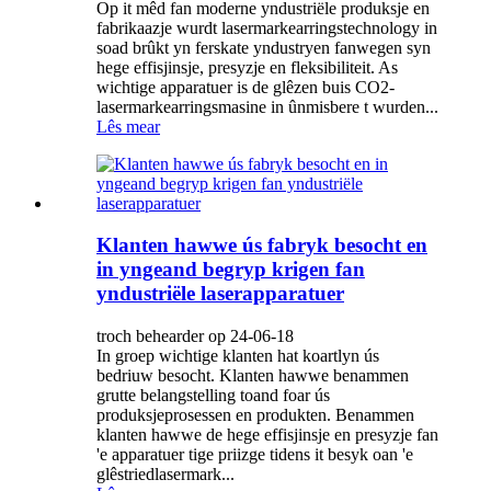
Op it mêd fan moderne yndustriële produksje en
fabrikaazje wurdt lasermarkearringstechnology in
soad brûkt yn ferskate yndustryen fanwegen syn
hege effisjinsje, presyzje en fleksibiliteit. As
wichtige apparatuer is de glêzen buis CO2-
lasermarkearringsmasine in ûnmisbere t wurden...
Lês mear
Klanten hawwe ús fabryk besocht en
in yngeand begryp krigen fan
yndustriële laserapparatuer
troch behearder op 24-06-18
In groep wichtige klanten hat koartlyn ús
bedriuw besocht. Klanten hawwe benammen
grutte belangstelling toand foar ús
produksjeprosessen en produkten. Benammen
klanten hawwe de hege effisjinsje en presyzje fan
'e apparatuer tige priizge tidens it besyk oan 'e
glêstriedlasermark...