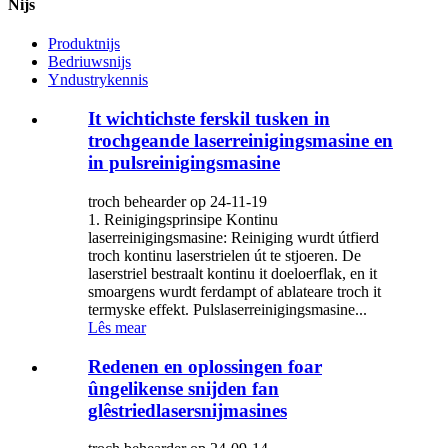
Nijs
Produktnijs
Bedriuwsnijs
Yndustrykennis
It wichtichste ferskil tusken in
trochgeande laserreinigingsmasine en
in pulsreinigingsmasine
troch behearder op 24-11-19
1. Reinigingsprinsipe ‌Kontinu
laserreinigingsmasine‌: Reiniging wurdt útfierd
troch kontinu laserstrielen út te stjoeren. De
laserstriel bestraalt kontinu it doeloerflak, en it
smoargens wurdt ferdampt of ablateare troch it
termyske effekt. ‌Pulslaserreinigingsmasine...
Lês mear
Redenen en oplossingen foar
ûngelikense snijden fan
glêstriedlasersnijmasines